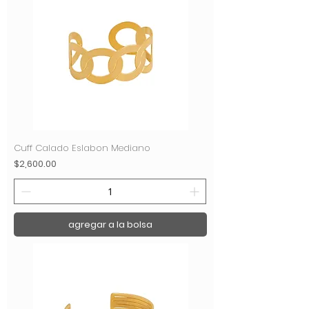
Cuff Calado Eslabon Mediano
Precio
$2,600.00
agregar a la bolsa