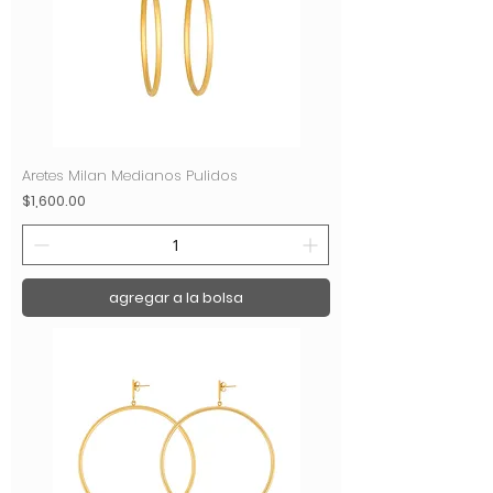
Aretes Milan Medianos Pulidos
Precio
$1,600.00
agregar a la bolsa