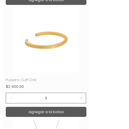
Pulsera Cuff Drill
Precio
$2,400.00
agregar a la bolsa