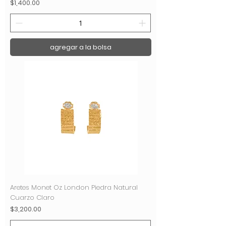
Precio
$1,400.00
agregar a la bolsa
Aretes Monet Oz London Piedra Natural
Cuarzo Claro
Precio
$3,200.00