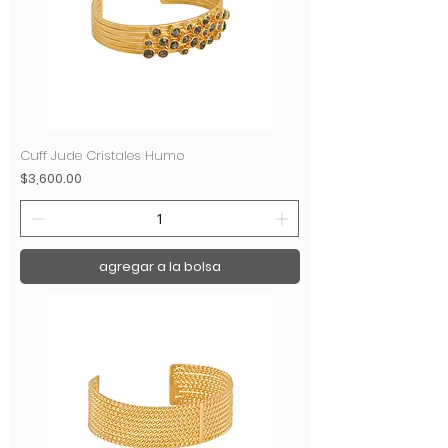
Cuff Jude Cristales Humo
Precio
$3,600.00
agregar a la bolsa