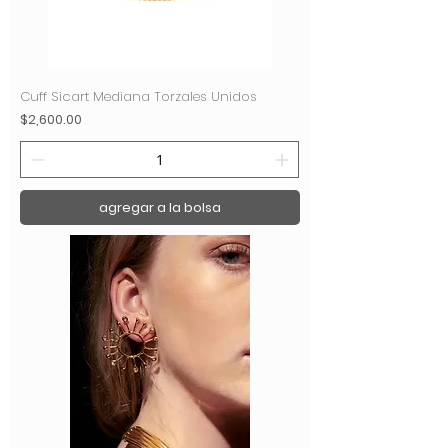
Cuff Sicart Mediana Torzales Unidos
Precio
$2,600.00
agregar a la bolsa