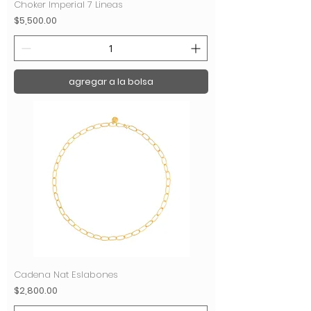
Choker Imperial 7 Lineas
Precio
$5,500.00
agregar a la bolsa
Cadena Nat Eslabones
Precio
$2,800.00