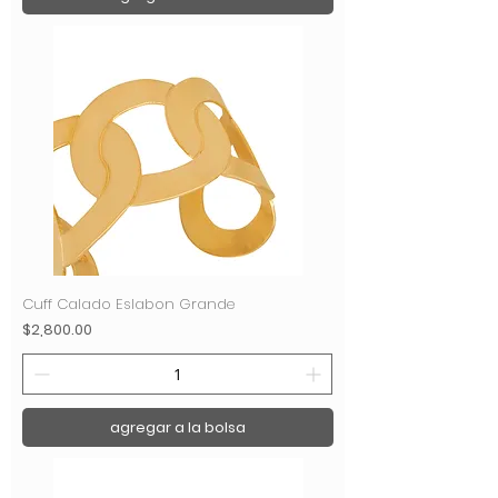
Cuff Calado Eslabon Grande
Precio
$2,800.00
agregar a la bolsa