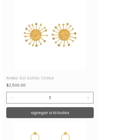
Aretes Sol Solido Cristal
Precio
$2,500.00
agregar a la bolsa