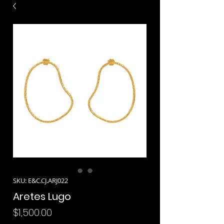
SKU: E&C.CJ.ARJ022
Aretes Lugo
Precio
$1,500.00