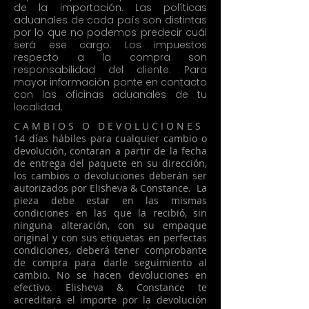
de la importación. Las políticas
aduanales de cada país son distintas
por lo que no podemos predecir cuál
será ese cargo. Los impuestos
respecto a la compra son
responsabilidad del cliente. Para
mayor información ponte en contacto
con las oficinas aduanales de tu
localidad.
​​C A M B I O S O D E V O L U C I O N E S
14 días hábiles para cualquier cambio o
devolución, contaran a partir de la fecha
de entrega del paquete en su dirección,
los cambios o devoluciones deberán ser
autorizados por Elisheva & Constance. La
pieza debe estar en las mismas
condiciones en las que la recibió, sin
ninguna alteración, con su empaque
original y con sus etiquetas en perfectas
condiciones, deberá tener comprobante
de compra para darle seguimiento al
cambio. No se hacen devoluciones en
efectivo. Elisheva & Constance te
acreditará el importe por la devolución