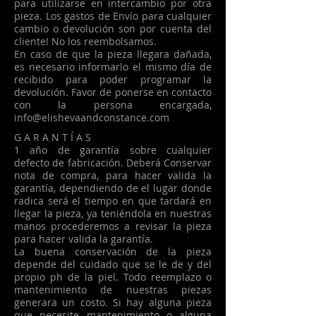
para utilizarse en intercambio por otra
pieza. Los gastos de Envío para cualquier
cambio o devolución son por cuenta del
cliente! No los reembolsamos.
En caso de que la pieza llegara dañada,
es necesario informarlo el mismo día de
recibido para poder programar la
devolución. Favor de ponerse en contacto
con la persona encargada,
info@elishevaandconstance.com
G A R A N T Í A S
1 año de garantía sobre cualquier
defecto de fabricación. Deberá Conservar
nota de compra, para hacer valida la
garantía, dependiendo de el lugar donde
radica será el tiempo en que tardará en
llegar la pieza, ya teniéndola en nuestras
manos procederemos a revisar la pieza
para hacer valida la garantía.
La buena conservación de la pieza
depende del cuidado que se le de y del
propio ph de la piel. Todo reemplazo o
mantenimiento de nuestras piezas
generara un costo. Si hay alguna pieza
que necesite mantenimiento o alguna