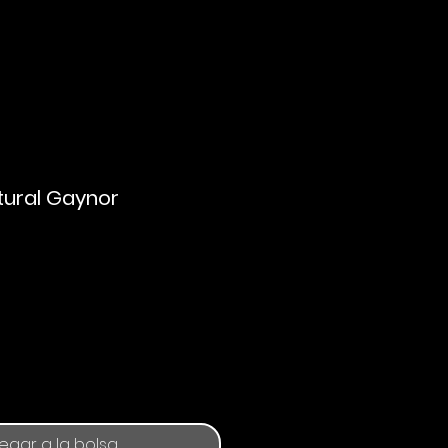
tural Gaynor
o
egar a la bolsa