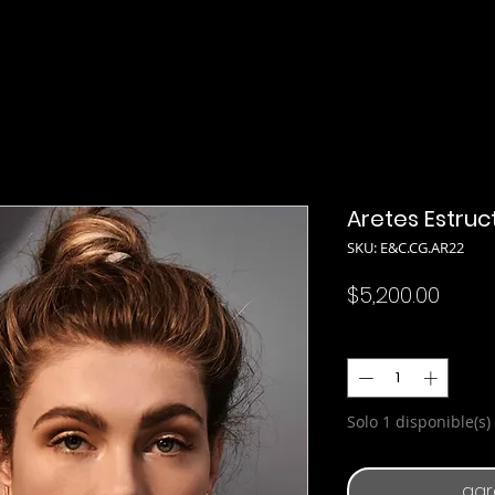
Aretes Estruc
SKU: E&C.CG.AR22
Preci
$5,200.00
Cantidad
*
Solo 1 disponible(s)
agr